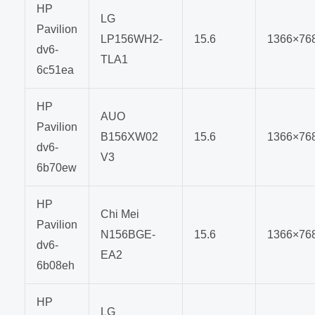
HP
LG
Pavilion
LP156WH2-
15.6
1366×76
dv6-
TLA1
6c51ea
HP
AUO
Pavilion
B156XW02
15.6
1366×76
dv6-
V3
6b70ew
HP
Chi Mei
Pavilion
N156BGE-
15.6
1366×76
dv6-
EA2
6b08eh
HP
LG