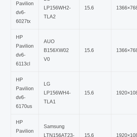
Pavilion
LP156WH2-
15.6
1366×76
dv6-
TLA2
6027tx
HP
AUO
Pavilion
B156XW02
15.6
1366×76
dv6-
V0
6113cl
HP
LG
Pavilion
LP156WH4-
15.6
1920×10
dv6-
TLA1
6170us
HP
Samsung
Pavilion
LTN156AT23-
15.6
1920×10