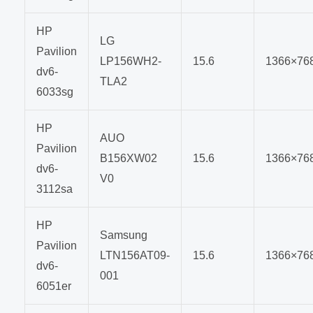
HP
LG
Pavilion
LP156WH2-
15.6
1366×76
dv6-
TLA2
6033sg
HP
AUO
Pavilion
B156XW02
15.6
1366×76
dv6-
V0
3112sa
HP
Samsung
Pavilion
LTN156AT09-
15.6
1366×76
dv6-
001
6051er