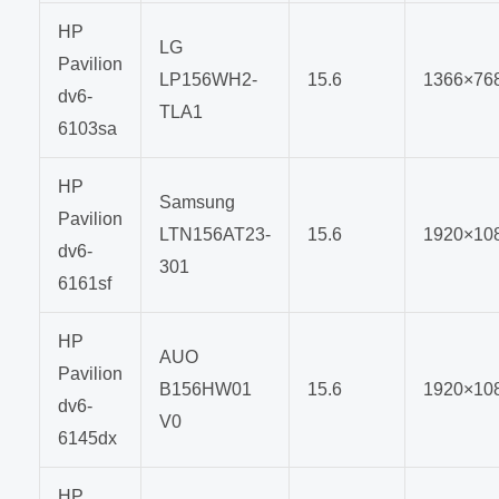
HP
LG
Pavilion
LP156WH2-
15.6
1366×76
dv6-
TLA1
6103sa
HP
Samsung
Pavilion
LTN156AT23-
15.6
1920×10
dv6-
301
6161sf
HP
AUO
Pavilion
B156HW01
15.6
1920×10
dv6-
V0
6145dx
HP