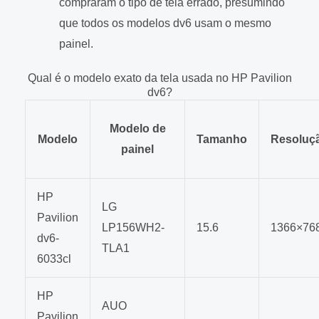
compraram o tipo de tela errado, presumindo
que todos os modelos dv6 usam o mesmo
painel.
Qual é o modelo exato da tela usada no HP Pavilion
dv6?
Modelo de
Modelo
Tamanho
Resoluç
painel
HP
LG
Pavilion
LP156WH2-
15.6
1366×76
dv6-
TLA1
6033cl
HP
AUO
Pavilion