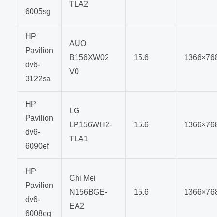
TLA2
6005sg
HP
AUO
Pavilion
B156XW02
15.6
1366×76
dv6-
V0
3122sa
HP
LG
Pavilion
LP156WH2-
15.6
1366×76
dv6-
TLA1
6090ef
HP
Chi Mei
Pavilion
N156BGE-
15.6
1366×76
dv6-
EA2
6008eg