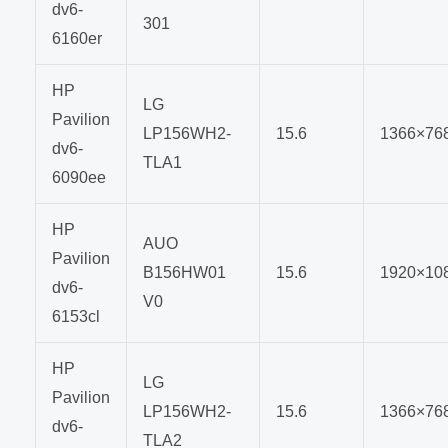
dv6-
301
6160er
HP
LG
Pavilion
LP156WH2-
15.6
1366×76
dv6-
TLA1
6090ee
HP
AUO
Pavilion
B156HW01
15.6
1920×10
dv6-
V0
6153cl
HP
LG
Pavilion
LP156WH2-
15.6
1366×76
dv6-
TLA2