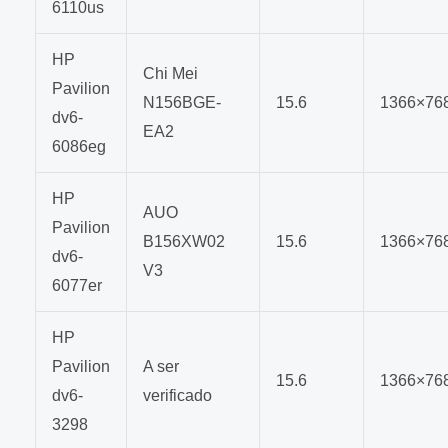
6110us
HP
Chi Mei
Pavilion
N156BGE-
15.6
1366×76
dv6-
EA2
6086eg
HP
AUO
Pavilion
B156XW02
15.6
1366×76
dv6-
V3
6077er
HP
Pavilion
A ser
15.6
1366×76
dv6-
verificado
3298