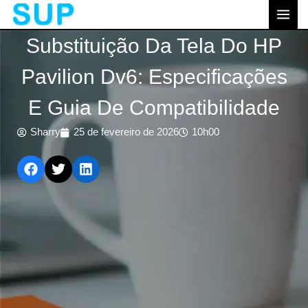
跳
MEN
至
PRI
Substituição Da Tela Do HP
内
容
Pavilion Dv6: Especificações
E Guia De Compatibilidade
Sharry
25 de fevereiro de 2026
10h00