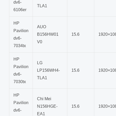
dv6-
TLA1
6106er
HP
AUO
Pavilion
B156HW01
15.6
1920×10
dv6-
V0
7034tx
HP
LG
Pavilion
LP156WH4-
15.6
1920×10
dv6-
TLA1
7030tx
HP
Chi Mei
Pavilion
N156HGE-
15.6
1920×10
dv6-
EA1