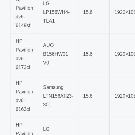
LG
Pavilion
LP156WH4-
15.6
1920×10
dv6-
TLA1
6149sf
HP
AUO
Pavilion
B156HW01
15.6
1920×10
dv6-
V0
6173cl
HP
Samsung
Pavilion
LTN156AT23-
15.6
1920×10
dv6-
301
6163cl
HP
LG
Pavilion