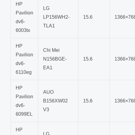
HP
LG
Pavilion
LP156WH2-
15.6
1366×76
dv6-
TLA1
6003tx
HP
Chi Mei
Pavilion
N156BGE-
15.6
1366×76
dv6-
EA1
6110eg
HP
AUO
Pavilion
B156XW02
15.6
1366×76
dv6-
V3
6099EL
HP
LG