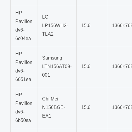
HP
LG
Pavilion
LP156WH2-
15.6
1366×76
dv6-
TLA2
6c04ea
HP
Samsung
Pavilion
LTN156AT09-
15.6
1366×76
dv6-
001
6051ea
HP
Chi Mei
Pavilion
N156BGE-
15.6
1366×76
dv6-
EA1
6b50sa