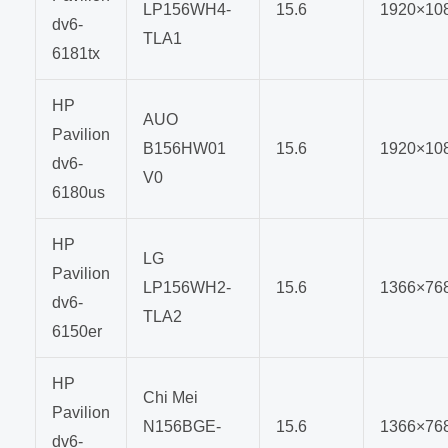
LP156WH4-
15.6
1920×10
dv6-
TLA1
6181tx
HP
AUO
Pavilion
B156HW01
15.6
1920×10
dv6-
V0
6180us
HP
LG
Pavilion
LP156WH2-
15.6
1366×76
dv6-
TLA2
6150er
HP
Chi Mei
Pavilion
N156BGE-
15.6
1366×76
dv6-