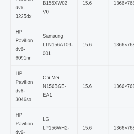
B156XW02
15.6
1366×76
dv6-
V0
3225dx
HP
Samsung
Pavilion
LTN156AT09-
15.6
1366×76
dv6-
001
6091nr
HP
Chi Mei
Pavilion
N156BGE-
15.6
1366×76
dv6-
EA1
3046sa
HP
LG
Pavilion
LP156WH2-
15.6
1366×76
dv6-