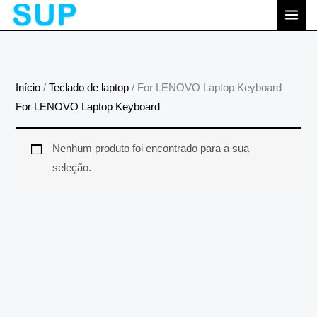
跳
MEN
至
PRI
内
容
Início
/
Teclado de laptop
/ For LENOVO Laptop Keyboard
For LENOVO Laptop Keyboard
Nenhum produto foi encontrado para a sua
seleção.