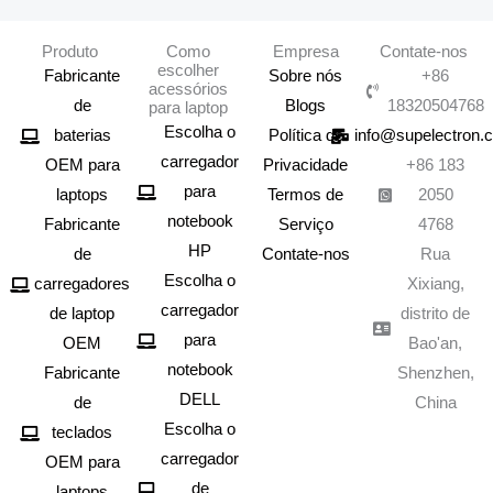
Produto
Como
Empresa
Contate-nos
escolher
Fabricante
Sobre nós
+86
acessórios
de
Blogs
18320504768
para laptop
Escolha o
baterias
Política de
info@supelectron.
carregador
OEM para
Privacidade
+86 183
para
laptops
Termos de
2050
notebook
Fabricante
Serviço
4768
HP
de
Contate-nos
Rua
Escolha o
carregadores
Xixiang,
carregador
de laptop
distrito de
para
OEM
Bao'an,
notebook
Fabricante
Shenzhen,
DELL
de
China
Escolha o
teclados
carregador
OEM para
de
laptops