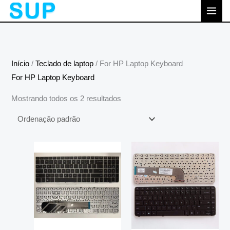
跳
MEN
至
PRI
内
容
Início
/
Teclado de laptop
/ For HP Laptop Keyboard
For HP Laptop Keyboard
Mostrando todos os 2 resultados