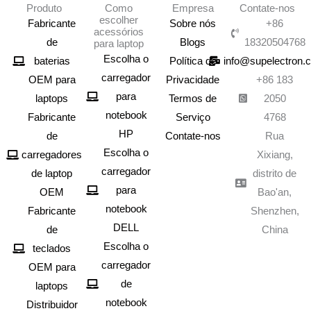
Produto
Como
Empresa
Contate-nos
escolher
Fabricante
Sobre nós
+86
acessórios
de
Blogs
18320504768
para laptop
Escolha o
baterias
Política de
info@supelectron.
carregador
OEM para
Privacidade
+86 183
para
laptops
Termos de
2050
notebook
Fabricante
Serviço
4768
HP
de
Contate-nos
Rua
Escolha o
carregadores
Xixiang,
carregador
de laptop
distrito de
para
OEM
Bao'an,
notebook
Fabricante
Shenzhen,
DELL
de
China
Escolha o
teclados
carregador
OEM para
de
laptops
notebook
Distribuidor