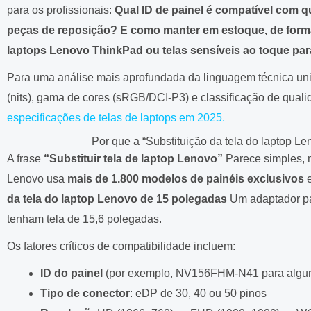
para os profissionais:
Qual ID de painel é compatível com q
peças de reposição? E como manter em estoque, de forma 
laptops Lenovo ThinkPad ou telas sensíveis ao toque pa
Para uma análise mais aprofundada da linguagem técnica uni
(nits), gama de cores (sRGB/DCI-P3) e classificação de quali
especificações de telas de laptops em 2025.
Por que a “Substituição da tela do laptop L
A frase
“Substituir tela de laptop Lenovo”
Parece simples, 
Lenovo usa
mais de 1.800 modelos de painéis exclusivos
e
da tela do laptop Lenovo de 15 polegadas
Um adaptador pa
tenham tela de 15,6 polegadas.
Os fatores críticos de compatibilidade incluem:
ID do painel
(por exemplo, NV156FHM-N41 para algun
Tipo de conector
: eDP de 30, 40 ou 50 pinos