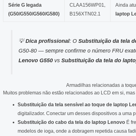
Série G legada
CLAA156WP01,
Ainda atu
(G50/G550/G560/G580)
B156XTN02.1
laptop L
💡
Dica profissional
: O
Substituição da tela 
G50-80 — sempre confirme o número FRU exat
Lenovo G550
vs
Substituição da tela do lap
Armadilhas relacionadas a toque
Muitos problemas não estão relacionados ao LCD em si, mas 
Substituição da tela sensível ao toque de laptop L
digitalizador. Conectar um desses dispositivos a uma p
Substituição do cabo da tela do laptop Lenovo
É fr
modelos de ioga, onde a dobragem repetida causa fadig