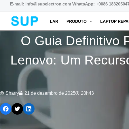
跳
E-mail: info@supelectron.com WhatsApp: +0086 18320504
至
内
LAR
PRODUTO
LAPTOP REPA
容
O Guia Definitivo
Lenovo: Um Recurso 
Sharry
21 de dezembro de 2025
20h43