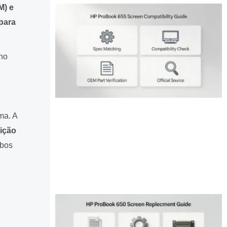
M) e
para
lho
ma. A
ição
mbos