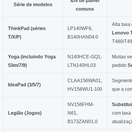
IDs de painel
Série de modelos
comuns
Alta taxa
ThinkPad (séries
LP140WF6,
Lenovo 
T/X/P)
B140HAN04.0
T480/T49
Yoga (incluindo Yoga
N140HCE-GQ1,
Muitas v
Slim/7/9)
LTN140HL03
pedido
S
CLAA156WA01,
Segmento
IdeaPad (3/5/7)
HV156WU1-100
que a com
NV156FHM-
Substitu
Legião (Jogos)
N61,
com taxa 
B173ZAN01.0
atualizaç