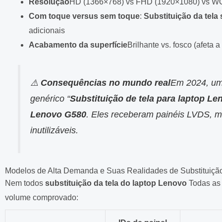
Resolução
HD (1366×768) vs FHD (1920×1080) vs 
Com toque versus sem toque
:
Substituição da tela
adicionais
Acabamento da superfície
Brilhante vs. fosco (afeta 
⚠️
Consequências no mundo real
Em 2024, um
genérico “
Substituição de tela para laptop Le
Lenovo G580
. Eles receberam painéis LVDS, 
inutilizáveis.
Modelos de Alta Demanda e Suas Realidades de Substituiçã
Nem todos
substituição da tela do laptop Lenovo
Todas as 
volume comprovado: