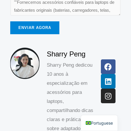
ENVIAR AGORA
F
L
I
Sharry Peng
a
i
n
Sharry Peng dedicou
c
n
s
10 anos à
e
k
t
b
e
a
especialização em
o
d
g
acessórios para
o
I
r
laptops,
k
n
a
Spanish
compartilhando dicas
m
English
claras e práticas
Portuguese
sobre adaptadores de