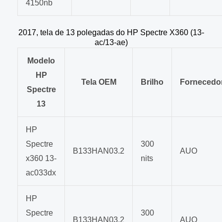
4150nb
2017, tela de 13 polegadas do HP Spectre X360 (13-
ac/13-ae)
Modelo
HP
Tela OEM
Brilho
Fornecedo
Spectre
13
HP
Spectre
300
B133HAN03.2
AUO
x360 13-
nits
ac033dx
HP
Spectre
300
B133HAN03.2
AUO