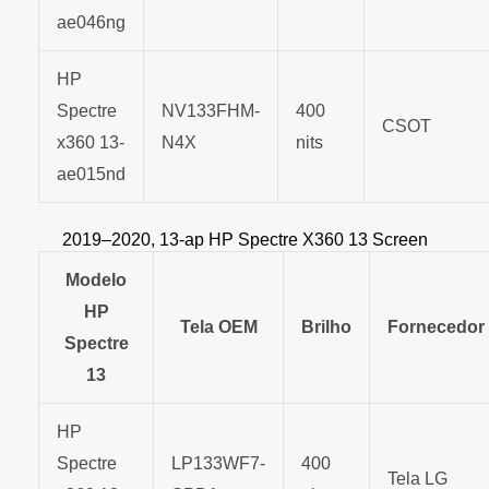
ae046ng
HP
Spectre
NV133FHM-
400
CSOT
x360 13-
N4X
nits
ae015nd
2019–2020, 13-ap HP Spectre X360 13 Screen
Modelo
HP
Tela OEM
Brilho
Fornecedor
Spectre
13
HP
Spectre
LP133WF7-
400
Tela LG