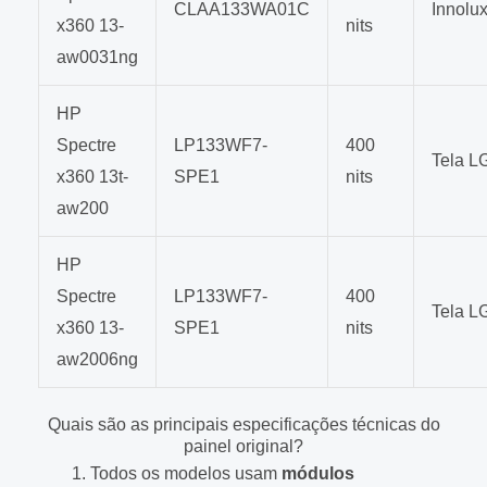
CLAA133WA01C
Innolu
x360 13-
nits
aw0031ng
HP
Spectre
LP133WF7-
400
Tela L
x360 13t-
SPE1
nits
aw200
HP
Spectre
LP133WF7-
400
Tela L
x360 13-
SPE1
nits
aw2006ng
Quais são as principais especificações técnicas do
painel original?
Todos os modelos usam
módulos