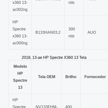
x360 13-
nits
ac002ng
HP
Spectre
300
B133HAN03.2
AUO
x360 13-
nits
ac000ng
2018, 13-ae HP Spectre X360 13 Tela
Modelo
HP
Tela OEM
Brilho
Fornecedor
Spectre
13
HP
Spectre
NV133FHM-
400