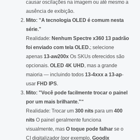
causar oscilações na imagem ou até mesmo a
ausência de exibição.
Mito: “A tecnologia OLED é comum nesta
série.”
Realidade:
Nenhum Spectre x360 13 padrão
foi enviado com tela OLED.
; selecione
apenas
13-aw200x
Os SKUs oferecidos são
opcionais.
OLED 4K UHD
, mas a grande
maioria — incluindo todos
13-4xxx a 13-ap
-
usar
FHD IPS
.
Mito: "Você pode facilmente trocar o painel
por um mais brilhante."“
Realidade: Trocar um
300 nits
para um
400
nits
O painel geralmente funciona
visualmente, mas
O toque pode falhar
se o
CI digitalizador (por exemplo,
Goodix