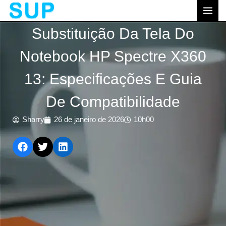
跳
MEN
至
PRI
Substituição Da Tela Do
内
容
Notebook HP Spectre X360
13: Especificações E Guia
De Compatibilidade
Sharry
26 de janeiro de 2026
10h00