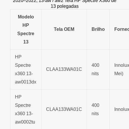
2020–2022, 13-aw / aw2 Tela HP Spectre X360 de
13 polegadas
Modelo
HP
Tela OEM
Brilho
Forne
Spectre
13
HP
Spectre
400
Innolux
CLAA133WA01C
x360 13-
nits
Mei)
aw0013dx
HP
Spectre
400
CLAA133WA01C
Innolu
x360 13-
nits
aw0002tu