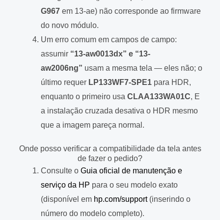
G967
em 13-ae) não corresponde ao firmware
do novo módulo.
Um erro comum em campos de campo:
assumir
“13-aw0013dx” e “13-
aw2006ng”
usam a mesma tela — eles não; o
último requer
LP133WF7-SPE1
para HDR,
enquanto o primeiro usa
CLAA133WA01C
, E
a instalação cruzada desativa o HDR mesmo
que a imagem pareça normal.
Onde posso verificar a compatibilidade da tela antes
de fazer o pedido?
Consulte o
Guia oficial de manutenção e
serviço da HP
para o seu modelo exato
(disponível em
hp.com/support
(inserindo o
número do modelo completo).