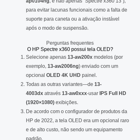
ap0104ng
, e não apenas “Spectre x360 13”),
para evitar lacunas funcionais como a falta de
suporte para caneta ou a ativação instável
após o modo de suspensão.
Perguntas frequentes
O HP Spectre x360 possui tela OLED?
Selecione apenas
13-aw200x
modelos (por
exemplo,
13-aw2006ng
) enviado com um
opcional
OLED 4K UHD
painel.
Todas as outras variantes—de
13-
4003dx
através
13-aw0xxx
-usar
IPS Full HD
(1920×1080)
exibições.
De acordo com o configurador de produtos da
HP de 2022, a tela OLED era um opcional raro
e de alto custo, não sendo um equipamento
padrão.