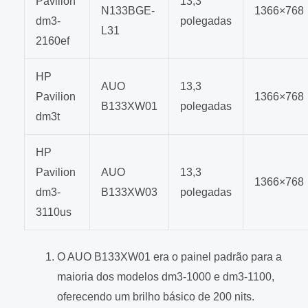
Pavilion
13,3
N133BGE-
1366×768
dm3-
polegadas
L31
2160ef
HP
AUO
13,3
Pavilion
1366×768
B133XW01
polegadas
dm3t
HP
Pavilion
AUO
13,3
1366×768
dm3-
B133XW03
polegadas
3110us
O AUO B133XW01 era o painel padrão para a
maioria dos modelos dm3-1000 e dm3-1100,
oferecendo um brilho básico de 200 nits.