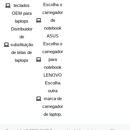
Escolha o
teclados
carregador
OEM para
de
laptops
notebook
Distribuidor
ASUS
de
Escolha o
substituição
carregador
de telas de
para
laptops
notebook
LENOVO
Escolha
outra
marca de
carregador
de laptop.
Spanish