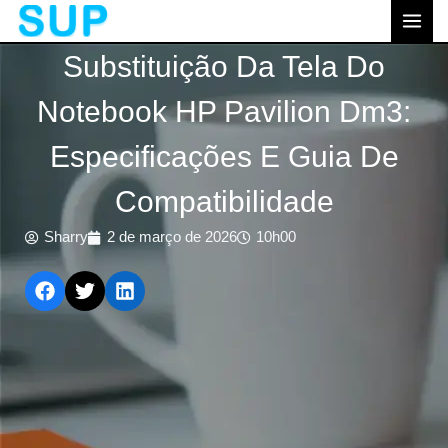
跳
MEN
至
PRI
Substituição Da Tela Do
内
容
Notebook HP Pavilion Dm3:
Especificações E Guia De
Compatibilidade
Sharry
2 de março de 2026
10h00