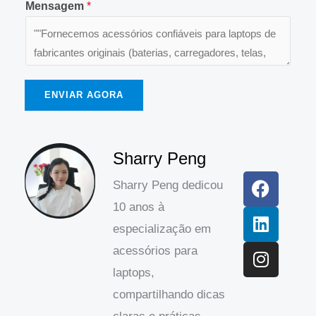
Mensagem
*
ENVIAR AGORA
F
L
I
Sharry Peng
a
i
n
Sharry Peng dedicou
c
n
s
10 anos à
e
k
t
b
e
a
especialização em
o
d
g
acessórios para
o
I
r
laptops,
k
n
a
compartilhando dicas
m