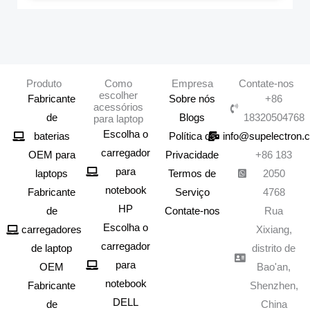
Produto
Como
Empresa
Contate-nos
escolher
Fabricante
Sobre nós
+86
acessórios
de
Blogs
18320504768
para laptop
Escolha o
baterias
Política de
info@supelectron.
carregador
OEM para
Privacidade
+86 183
para
laptops
Termos de
2050
notebook
Fabricante
Serviço
4768
HP
de
Contate-nos
Rua
Escolha o
carregadores
Xixiang,
carregador
de laptop
distrito de
para
OEM
Bao'an,
notebook
Fabricante
Shenzhen,
DELL
de
China