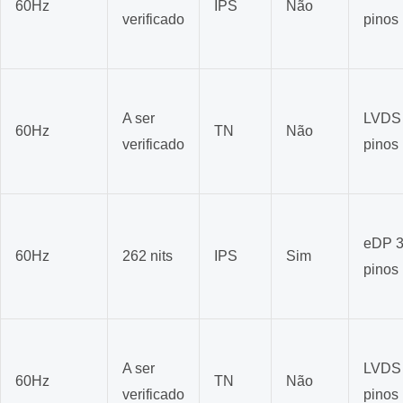
60Hz
IPS
Não
verificado
pinos
A ser
LVDS
60Hz
TN
Não
verificado
pinos
eDP 
60Hz
262 nits
IPS
Sim
pinos
A ser
LVDS
60Hz
TN
Não
verificado
pinos