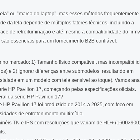
ela" ou "marca do laptop", mas esses métodos frequentemente
de da tela depende de múltiplos fatores técnicos, incluindo a
erface de retroiluminação e até mesmo a compatibilidade do firm
 são essenciais para um fornecimento B2B confiável.
e no mercado: 1) Tamanho físico compatível, mas incompatibili
nos) e 2) Ignorar diferenças entre submodelos, resultando em
instalada em um modelo com tela sensível ao toque). Vamos anal
érie HP Pavilion 17, começando pelas especificações oficiais.
ral da série HP Pavilion 17?
 HP Pavilion 17 foi produzida de 2014 a 2025, com foco em
idades de entretenimento multimídia.
e painéis TN e IPS com resoluções que variam de HD+ (1600×900
ts.