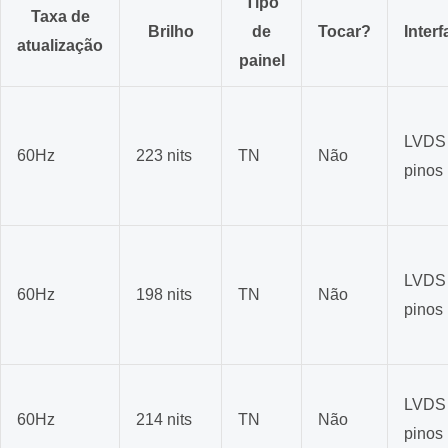
Tipo
Taxa de
Brilho
de
Tocar?
Interf
atualização
painel
LVDS
60Hz
223 nits
TN
Não
pinos
LVDS
60Hz
198 nits
TN
Não
pinos
LVDS
60Hz
214 nits
TN
Não
pinos