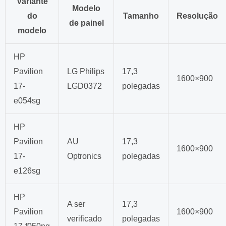
Variante
Modelo
do
Tamanho
Resolução
de painel
modelo
HP
Pavilion
LG Philips
17,3
1600×900
17-
LGD0372
polegadas
e054sg
HP
Pavilion
AU
17,3
1600×900
17-
Optronics
polegadas
e126sg
HP
A ser
17,3
Pavilion
1600×900
verificado
polegadas