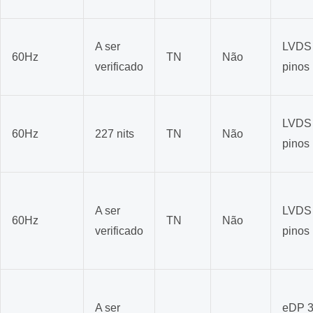
A ser
LVDS
60Hz
TN
Não
verificado
pinos
LVDS
60Hz
227 nits
TN
Não
pinos
A ser
LVDS
60Hz
TN
Não
verificado
pinos
A ser
eDP 