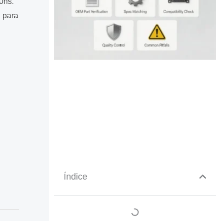
0ns.
S para
Índice