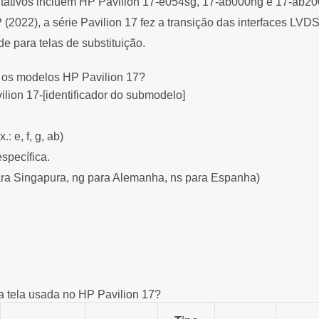
tativos incluem HP Pavilion 17-e054sg, 17-ab000ng e 17-ab20
022), a série Pavilion 17 fez a transição das interfaces LVD
e para telas de substituição.
os modelos HP Pavilion 17?
ion 17-[identificador do submodelo]
: e, f, g, ab)
specífica.
para Singapura, ng para Alemanha, ns para Espanha)
a tela usada no HP Pavilion 17?