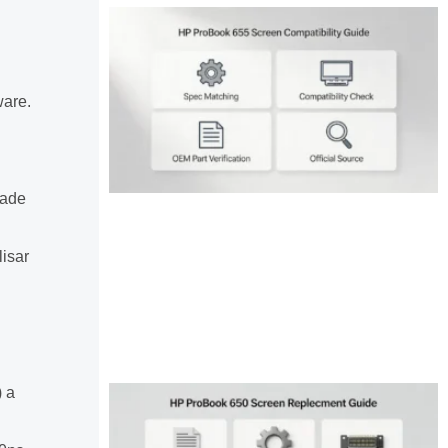
ware.
dade
isar
) a