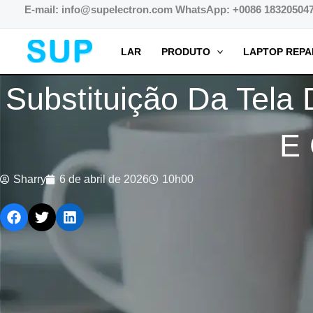
跳
E-mail: info@supelectron.com WhatsApp: +0086 18320504
至
内
LAR
PRODUTO
LAPTOP REPA
容
Substituição Da Tela
E 
Sharry
6 de abril de 2026
10h00