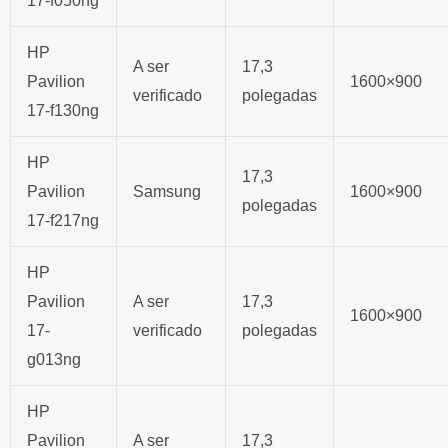
17-f050ng
HP
A ser
17,3
Pavilion
1600×900
verificado
polegadas
17-f130ng
HP
17,3
Pavilion
Samsung
1600×900
polegadas
17-f217ng
HP
Pavilion
A ser
17,3
1600×900
17-
verificado
polegadas
g013ng
HP
Pavilion
A ser
17,3