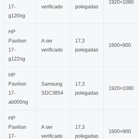
1920×1080
17-
verificado
polegadas
g120ng
HP
Pavilion
A ser
17,3
1600×900
17-
verificado
polegadas
g122ng
HP
Pavilion
Samsung
17,3
1920×1080
17-
SDC3854
polegadas
ab000ng
HP
Pavilion
A ser
17,3
1600×900
17-
verificado
polegadas