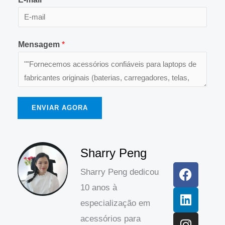
Mensagem
*
ENVIAR AGORA
F
L
I
Sharry Peng
a
i
n
Sharry Peng dedicou
c
n
s
10 anos à
e
k
t
b
e
a
especialização em
o
d
g
acessórios para