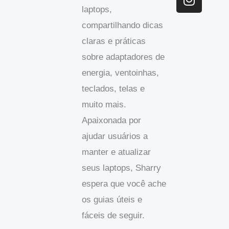
o
I
r
laptops,
k
n
a
compartilhando dicas
m
claras e práticas
sobre adaptadores de
energia, ventoinhas,
teclados, telas e
muito mais.
Apaixonada por
ajudar usuários a
manter e atualizar
seus laptops, Sharry
espera que você ache
os guias úteis e
fáceis de seguir.