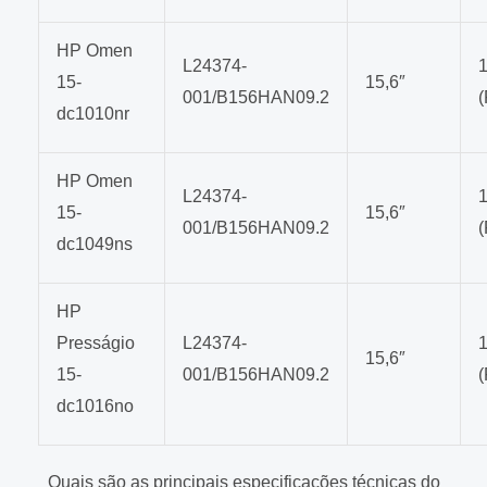
HP Omen
L24374-
15-
15,6″
001/B156HAN09.2
dc1010nr
HP Omen
L24374-
15-
15,6″
001/B156HAN09.2
dc1049ns
HP
Presságio
L24374-
15,6″
15-
001/B156HAN09.2
dc1016no
Quais são as principais especificações técnicas do