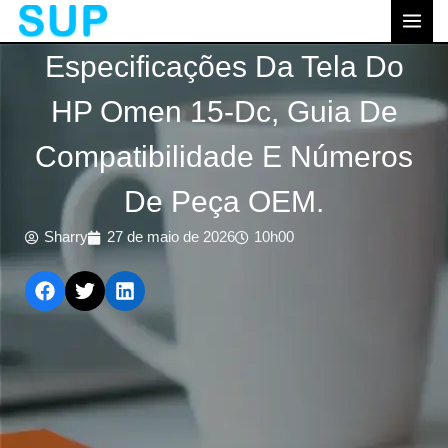
跳
MEN
至
PRI
Especificações Da Tela Do
内
容
HP Omen 15-Dc, Guia De
Compatibilidade E Números
De Peça OEM.
Sharry
27 de maio de 2026
10h00