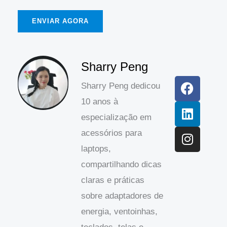
ENVIAR AGORA
F
L
I
Sharry Peng
a
i
n
Sharry Peng dedicou
c
n
s
10 anos à
e
k
t
b
e
a
especialização em
o
d
g
acessórios para
o
I
r
laptops,
k
n
a
compartilhando dicas
m
claras e práticas
sobre adaptadores de
energia, ventoinhas,