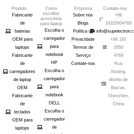
Produto
Como
Empresa
Contate-nos
escolher
Fabricante
Sobre nós
+86
acessórios
de
Blogs
18320504768
para laptop
Escolha o
baterias
Política de
info@supelectron.
carregador
OEM para
Privacidade
+86 183
para
laptops
Termos de
2050
notebook
Fabricante
Serviço
4768
HP
de
Contate-nos
Rua
Escolha o
carregadores
Xixiang,
carregador
de laptop
distrito de
para
OEM
Bao'an,
notebook
Fabricante
Shenzhen,
DELL
de
China
Escolha o
teclados
carregador
OEM para
de
laptops