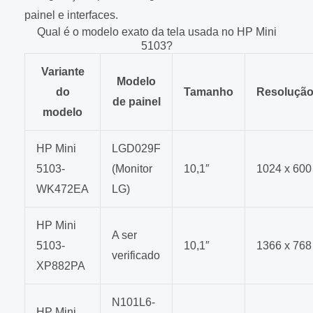
painel e interfaces.
Qual é o modelo exato da tela usada no HP Mini
5103?
Variante
Modelo
do
Tamanho
Resoluçã
de painel
modelo
HP Mini
LGD029F
5103-
(Monitor
10,1″
1024 x 600
WK472EA
LG)
HP Mini
A ser
5103-
10,1″
1366 x 768
verificado
XP882PA
N101L6-
HP Mini