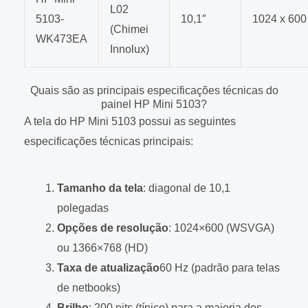
L02
5103-
10,1″
1024 x 600
(Chimei
WK473EA
Innolux)
Quais são as principais especificações técnicas do
painel HP Mini 5103?
A tela do HP Mini 5103 possui as seguintes
especificações técnicas principais:
Tamanho da tela
: diagonal de 10,1
polegadas
Opções de resolução
: 1024×600 (WSVGA)
ou 1366×768 (HD)
Taxa de atualização
60 Hz (padrão para telas
de netbooks)
Brilho
: 200 nits (típico) para a maioria dos