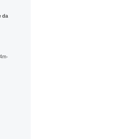
e da
14m-