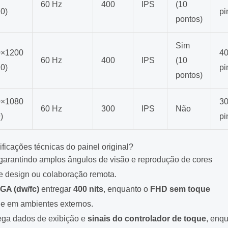
60 Hz
400
IPS
(10
10)
pi
pontos)
Sim
0×1200
4
60 Hz
400
IPS
(10
10)
pi
pontos)
0×1080
3
60 Hz
300
IPS
Não
)
pi
ficações técnicas do painel original?
 garantindo amplos ângulos de visão e reprodução de cores
de design ou colaboração remota.
A (dw/fc)
entregar
400 nits
, enquanto o
FHD sem toque
ade em ambientes externos.
ega dados de exibição e
sinais do controlador de toque
, enq