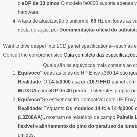
o
eDP de 30 pinos
O modelo fa0000 suporta apenas víd
hardware.
A taxa de atualização é uniforme.
60 Hz
em todas as va
nesta geração, por
Documentação oficial do subsist
Want to dive deeper into LCD panel specifications—such as eDP
Consult the comprehensive
Guia completo das especificações
Quais são os equívocos mais comuns ao co
Equívoco
“Todas as telas do HP Envy x360 14 são igu
Realidade
: O
14-fa0000
usa um
16:9 FHD
painel com
WUXGA
com
eDP de 40 pinos
—Diferentes proporções 
Equívoco
"Se estiver escrito 'compatível com HP Envy 
Realidade
: Enquanto
Os modelos 14-fc e 14-fc0000
(L3Z08AA).
, mostram os relatórios de campo
Painéis 
flexível
e
alinhamento do pino do parafuso da lunet
úmidos.