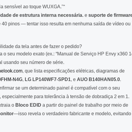
ela sensível ao toque WUXGA."“
dade de estrutura interna necessária.
e
suporte de firmwar
e 40 pinos — tentar isso resulta em nenhuma saída de vídeo ou
lidade da tela antes de fazer o pedido?
a o seu modelo exato (ex.: “Manual de Serviço HP Envy x360 
al usando seu número de série.
elook.com
, que lista especificações elétricas, diagramas de
0FHM-N4G
,
LG LP140WF7-SPD1
, e
AUO B140HAN05.0
.
nfirmar se um determinado painel é compatível com o seu
, especialmente para tolerância à tensão de dobradiça 2 em 1.
traia o
Bloco EDID
a partir do painel de trabalho por meio de
onitor
—isso revela o verdadeiro fabricante e modelo, evitando