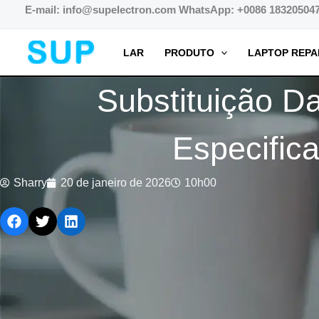
跳
E-mail: info@supelectron.com WhatsApp: +0086 18320504
至
内
LAR
PRODUTO
LAPTOP REPA
容
Substituição D
Especific
Sharry
20 de janeiro de 2026
10h00