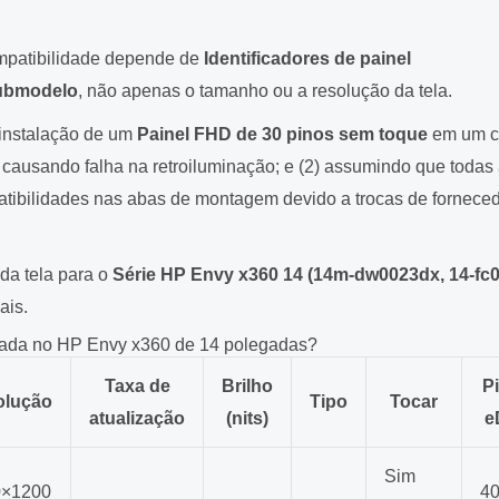
ompatibilidade depende de
Identificadores de painel
submodelo
, não apenas o tamanho ou a resolução da tela.
 instalação de um
Painel FHD de 30 pinos sem toque
em um c
, causando falha na retroiluminação; e (2) assumindo que todas
patibilidades nas abas de montagem devido a trocas de fornece
da tela para o
Série HP Envy x360 14 (14m-dw0023dx, 14-fc0
ais.
usada no HP Envy x360 de 14 polegadas?
Taxa de
Brilho
P
olução
Tipo
Tocar
atualização
(nits)
e
Sim
0×1200
4