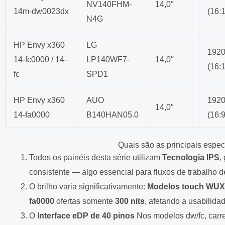
NV140FHM-
14,0″
14m-dw0023dx
(16:
N4G
HP Envy x360
LG
192
14-fc0000 / 14-
LP140WF7-
14,0″
(16:
fc
SPD1
HP Envy x360
AUO
192
14,0″
14-fa0000
B140HAN05.0
(16:9
Quais são as principais especi
Todos os painéis desta série utilizam
Tecnologia IPS
,
consistente — algo essencial para fluxos de trabalho 
O brilho varia significativamente:
Modelos touch WUXG
fa0000
ofertas somente
300 nits
, afetando a usabilid
O
Interface eDP de 40 pinos
Nos modelos dw/fc, carr