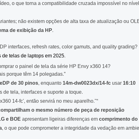
eo, o que torna a compatibilidade cruzada impossível no níve
riantes; não existem opções de alta taxa de atualização ou O
ema de exibição da HP
.
 interfaces, refresh rates, color gamuts, and quality grading?
 de telas de laptops em 2025
.
mprar o painel de tela da série HP Envy x360 14?
ais porque têm 14 polegadas.”
eDP de 30 pinos
, enquanto
14m-dw0023dx/14-fc
usar
16:10
de tela, interfaces e suporte a toque.
x360 14-fc', então servirá no meu aparelho."“
 compartilham o mesmo número de peça de reposição
LG e BOE
apresentam ligeiras diferenças em
comprimento do
a
, o que pode comprometer a integridade da vedação em ambi