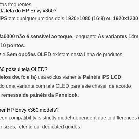
tas frequentes
da tela do HP Envy x360?
 IPS
em qualquer um dos dois
1920×1080 (16:9)
ou
1920×1200
fa0000 não é sensível ao toque.
, enquanto
As variantes 14m
 10 pontos.
.
z
e
Sem opções OLED
existem nesta linha de produtos.
60 possui tela OLED?
los dw, fc e fa)
usa exclusivamente
Painéis IPS LCD
.
ado uma variante com tela OLED para este chassi, de acordo
 remessa de painéis da Panelook
.
ther HP Envy x360 models?
n compatibility is strictly model-dependent due to differences 
r sizes, refer to our dedicated guides: