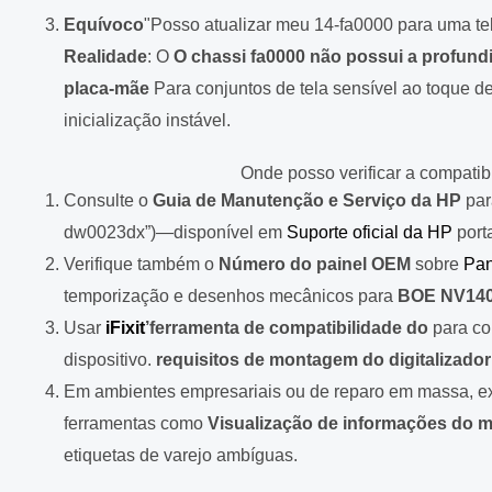
Equívoco
"Posso atualizar meu 14-fa0000 para uma t
Realidade
: O
O chassi fa0000 não possui a profundi
placa-mãe
Para conjuntos de tela sensível ao toque d
inicialização instável.
Onde posso verificar a compatibi
Consulte o
Guia de Manutenção e Serviço da HP
par
dw0023dx”)—disponível em
Suporte oficial da HP
port
Verifique também o
Número do painel OEM
sobre
Pan
temporização e desenhos mecânicos para
BOE NV14
Usar
iFixit
’ferramenta de compatibilidade do
para co
dispositivo.
requisitos de montagem do digitalizador
Em ambientes empresariais ou de reparo em massa, ex
ferramentas como
Visualização de informações do m
etiquetas de varejo ambíguas.