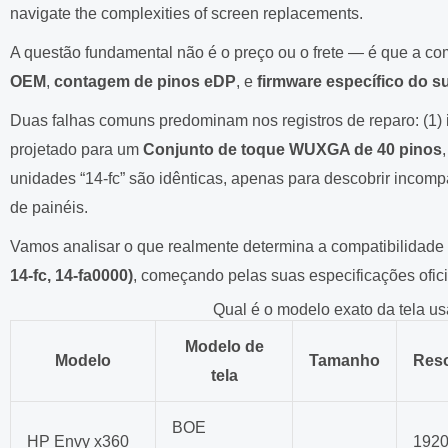
navigate the complexities of screen replacements.
A questão fundamental não é o preço ou o frete — é que a c
OEM
,
contagem de pinos eDP
, e
firmware específico do 
Duas falhas comuns predominam nos registros de reparo: (1)
projetado para um
Conjunto de toque WUXGA de 40 pinos
unidades “14-fc” são idênticas, apenas para descobrir incom
de painéis.
Vamos analisar o que realmente determina a compatibilidade 
14-fc, 14-fa0000)
, começando pelas suas especificações ofici
Qual é o modelo exato da tela 
Modelo de
Modelo
Tamanho
Res
tela
BOE
HP Envy x360
192