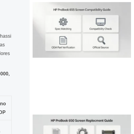
hassi
 as
dores
000,
ino
DP
0