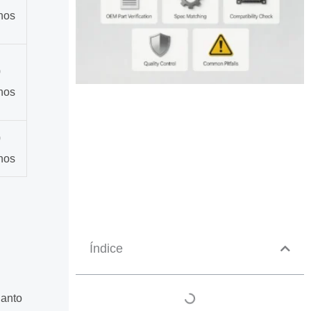
nos
0
nos
0
nos
Índice
uanto