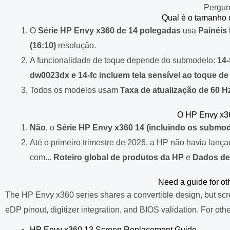
Pergun
Qual é o tamanho 
O
Série HP Envy x360 de 14 polegadas
usa
Painéis
(16:10)
resolução.
A funcionalidade de toque depende do submodelo:
14-
dw0023dx e 14-fc incluem tela sensível ao toque de
Todos os modelos usam
Taxa de atualização de 60 H
O HP Envy x3
Não
, o
Série HP Envy x360 14 (incluindo os submode
Até o primeiro trimestre de 2026, a HP não havia lanç
com...
Roteiro global de produtos da HP
e
Dados de
Need a guide for o
The HP Envy x360 series shares a convertible design, but scree
eDP pinout, digitizer integration, and BIOS validation. For othe
HP Envy x360 13 Screen Replacement Guide