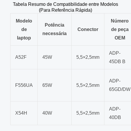
Tabela Resumo de Compatibilidade entre Modelos
(Para Referência Rápida)
Modelo
Número
Potência
de
Conector
de peça
necessária
laptop
OEM
ADP-
A52F
45W
5,5×2,5mm
45DB B
ADP-
F556UA
65W
5,5×2,5mm
65GD/DW
ADP-
X54H
40W
5,5×2,5mm
40DB