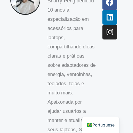
Sharry Peng dedicou
c
n
s
10 anos à
e
k
t
b
e
a
especialização em
o
d
g
acessórios para
o
I
r
laptops,
k
n
a
compartilhando dicas
m
claras e práticas
sobre adaptadores de
energia, ventoinhas,
teclados, telas e
muito mais.
Apaixonada por
Spanish
ajudar usuários a
English
manter e atualizar
Portuguese
seus laptops, Sharry