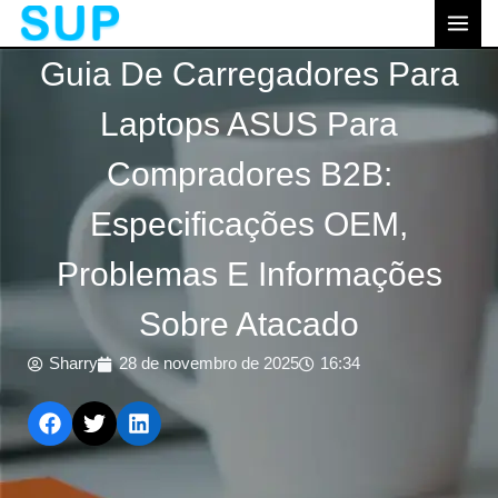
跳
MEN
至
PRI
Guia De Carregadores Para
内
容
Laptops ASUS Para
Compradores B2B:
Especificações OEM,
Problemas E Informações
Sobre Atacado
Sharry
28 de novembro de 2025
16:34