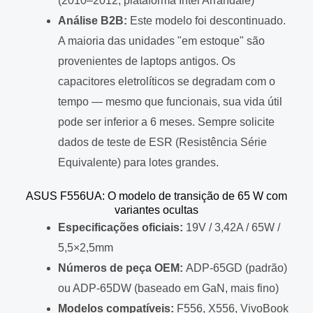
(2010–2012, plataforma Intel Arrandale)
Análise B2B:
Este modelo foi descontinuado.
A maioria das unidades "em estoque" são
provenientes de laptops antigos. Os
capacitores eletrolíticos se degradam com o
tempo — mesmo que funcionais, sua vida útil
pode ser inferior a 6 meses. Sempre solicite
dados de teste de ESR (Resistência Série
Equivalente) para lotes grandes.
ASUS F556UA: O modelo de transição de 65 W com
variantes ocultas
Especificações oficiais:
19V / 3,42A / 65W /
5,5×2,5mm
Números de peça OEM:
ADP-65GD (padrão)
ou ADP-65DW (baseado em GaN, mais fino)
Modelos compatíveis:
F556, X556, VivoBook