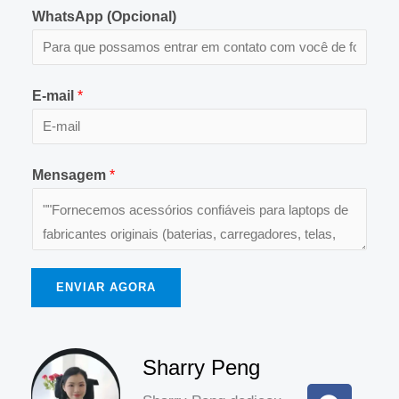
WhatsApp (Opcional)
E-mail
*
Mensagem
*
ENVIAR AGORA
F
L
I
Sharry Peng
a
i
n