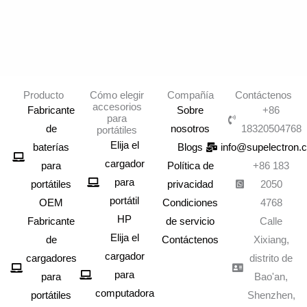
Producto
Cómo elegir
Compañía
Contáctenos
accesorios
Fabricante
Sobre
+86
para
de
nosotros
18320504768
portátiles
Elija el
baterías
Blogs
info@supelectron.
cargador
para
Política de
+86 183
para
portátiles
privacidad
2050
portátil
OEM
Condiciones
4768
HP
Fabricante
de servicio
Calle
Elija el
de
Contáctenos
Xixiang,
cargador
cargadores
distrito de
para
para
Bao'an,
computadora
portátiles
Shenzhen,