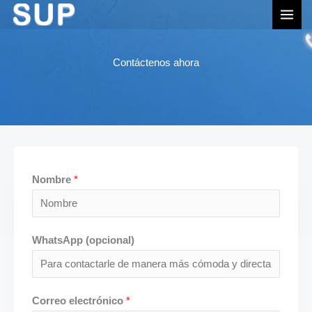
跳
MEN
至
PRI
内
Contáctenos ahora
容
Nombre
*
WhatsApp (opcional)
Correo electrónico
*