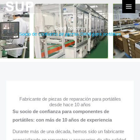
跳
MEN
至
PRI
内
Sobre nosotros
容
Socio de confianza de piezas OEM para portátiles
Fabricante de piezas de reparación para portátiles
desde hace 10 años
Su socio de confianza para componentes de
portátiles: con más de 10 años de experiencia
Durante más de una década, hemos sido un fabricante