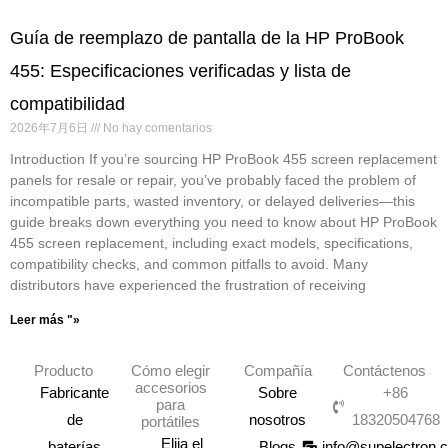
Guía de reemplazo de pantalla de la HP ProBook
455: Especificaciones verificadas y lista de
compatibilidad
2026年7月6日
No hay comentarios
Introduction If you’re sourcing HP ProBook 455 screen replacement
panels for resale or repair, you’ve probably faced the problem of
incompatible parts, wasted inventory, or delayed deliveries—this
guide breaks down everything you need to know about HP ProBook
455 screen replacement, including exact models, specifications,
compatibility checks, and common pitfalls to avoid. Many
distributors have experienced the frustration of receiving
Leer más "»
Producto
Cómo elegir
Compañía
Contáctenos
accesorios
Fabricante
Sobre
+86
para
de
nosotros
18320504768
portátiles
Elija el
baterías
Blogs
info@supelectron.