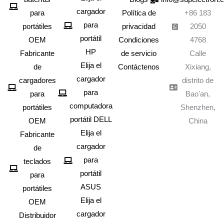
cargador
para
Política de
+86 183
para
portátiles
privacidad
2050
portátil
OEM
Condiciones
4768
HP
Fabricante
de servicio
Calle
Elija el
de
Contáctenos
Xixiang,
cargador
cargadores
distrito de
para
para
Bao'an,
computadora
portátiles
Shenzhen,
portátil DELL
OEM
China
Elija el
Fabricante
cargador
de
para
teclados
portátil
para
ASUS
portátiles
Elija el
OEM
cargador
Distribuidor