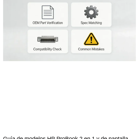
Guía de modelos HP ProBook 2 en 1 y de pantalla