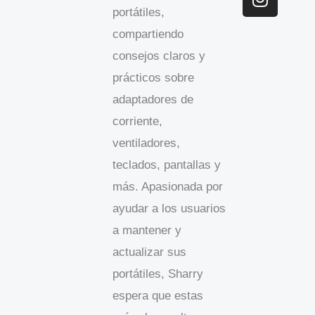
o
i
r
portátiles,
k
n
a
compartiendo
m
consejos claros y
prácticos sobre
adaptadores de
corriente,
ventiladores,
teclados, pantallas y
más. Apasionada por
ayudar a los usuarios
a mantener y
actualizar sus
portátiles, Sharry
espera que estas