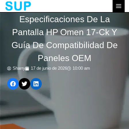
跳
MEN
至
PRI
Especificaciones De La
内
容
Pantalla HP Omen 17-Ck Y
Guía De Compatibilidad De
Paneles OEM
Sharry
17 de junio de 2026
10:00 am