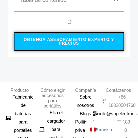
OBTENGA ASESORAMIENTO EXPERTO Y
PRECIOS
Producto
Cómo elegir
Compañía
Contáctenos
accesorios
Fabricante
Sobre
+86
para
de
nosotros
18320504768
portátiles
Portuguese
Elija el
baterías
Blogs
info@supelectron.
English
cargador
para
Política de
+86 183
Spanish
para
portátiles
privacidad
2050
portátil