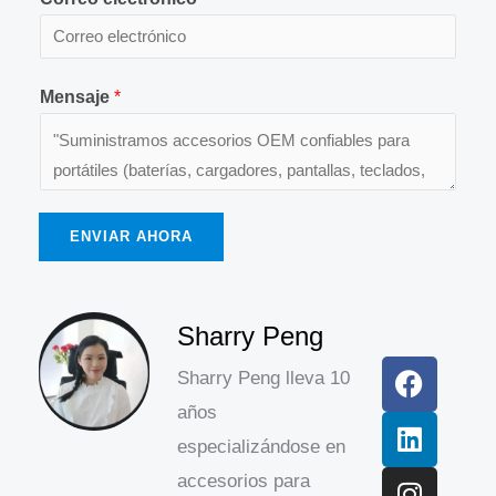
Mensaje
*
ENVIAR AHORA
F
L
I
Sharry Peng
a
i
n
Sharry Peng lleva 10
c
n
s
años
e
k
t
b
e
a
especializándose en
o
d
g
accesorios para