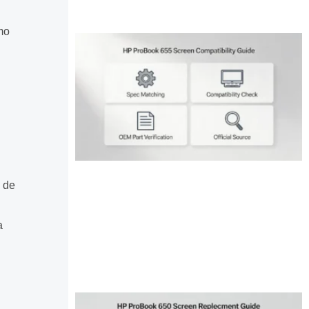
mo
e de
a