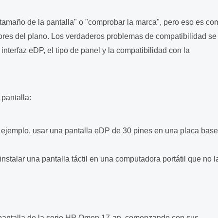
 tamaño de la pantalla" o "comprobar la marca", pero eso es co
ores del plano. Los verdaderos problemas de compatibilidad se
nterfaz eDP, el tipo de panel y la compatibilidad con la
pantalla:
or ejemplo, usar una pantalla eDP de 30 pines en una placa bas
nstalar una pantalla táctil en una computadora portátil que no l
 pantalla de la serie HP Omen 17-an, comenzando con sus