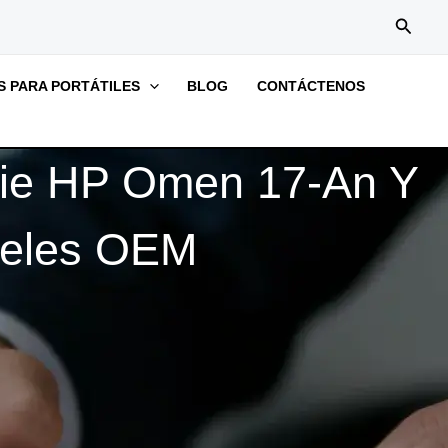
搜
索
S PARA PORTÁTILES
BLOG
CONTÁCTENOS
erie HP Omen 17-An Y
neles OEM