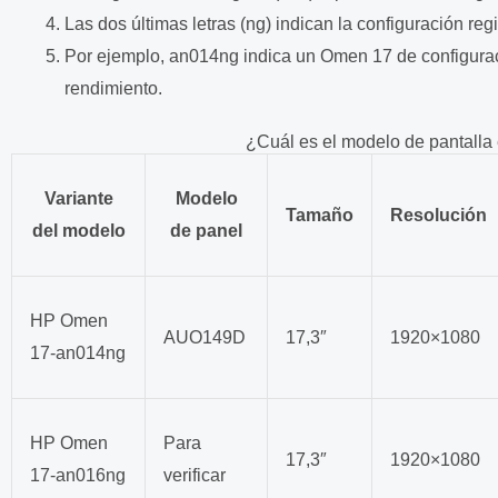
Las dos últimas letras (ng) indican la configuración reg
Por ejemplo, an014ng indica un Omen 17 de configurac
rendimiento.
¿Cuál es el modelo de pantalla
Variante
Modelo
Tamaño
Resolución
del modelo
de panel
HP Omen
AUO149D
17,3″
1920×1080
17-an014ng
HP Omen
Para
17,3″
1920×1080
17-an016ng
verificar