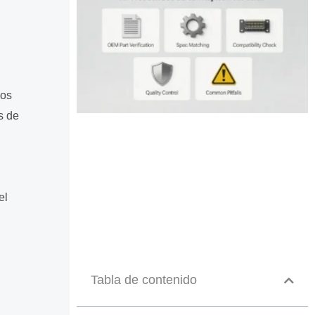
gos
s de
el
Tabla de contenido