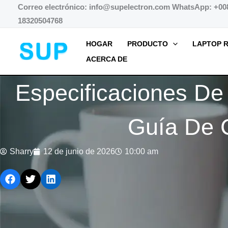
跳
Correo electrónico: info@supelectron.com WhatsApp: +00
18320504768
至
内
HOGAR
PRODUCTO
LAPTOP R
容
ACERCA DE
Especificaciones De
Guía De 
Sharry
12 de junio de 2026
10:00 am