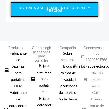
OBTENGA ASESORAMIENTO EXPERTO Y
PRECIOS
Producto
Cómo elegir
Compañía
Contáctenos
accesorios
Fabricante
Sobre
+86
para
de
nosotros
18320504768
portátiles
Elija el
baterías
Blogs
info@supelectron.
cargador
para
Política de
+86 183
para
portátiles
privacidad
2050
portátil
OEM
Condiciones
4768
HP
Fabricante
de servicio
Calle
Elija el
de
Contáctenos
Xixiang,
cargador
cargadores
distrito de