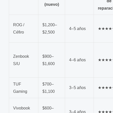
de
(nuevo)
reparac
ROG /
$1,200–
4–5 años
★★★★
Céfiro
$2,500
Zenbook
$900–
4–6 años
★★★★
S/U
$1,600
TUF
$700–
3–5 años
★★★★
Gaming
$1,100
Vivobook
$600–
3–4 años
★★★★