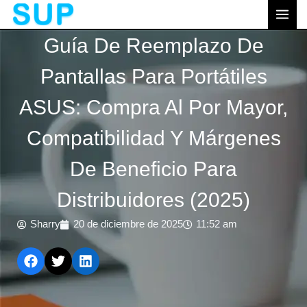
跳
MEN
至
PRI
Guía De Reemplazo De
内
容
Pantallas Para Portátiles
ASUS: Compra Al Por Mayor,
Compatibilidad Y Márgenes
De Beneficio Para
Distribuidores (2025)
Sharry
20 de diciembre de 2025
11:52 am