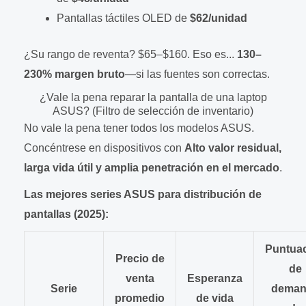
Pantallas táctiles OLED de
$62/unidad
¿Su rango de reventa? $65–$160. Eso es...
130–
230% margen bruto
—si las fuentes son correctas.
¿Vale la pena reparar la pantalla de una laptop
ASUS? (Filtro de selección de inventario)
No vale la pena tener todos los modelos ASUS.
Concéntrese en dispositivos con
Alto valor residual,
larga vida útil y amplia penetración en el mercado
.
Las mejores series ASUS para distribución de
pantallas (2025):
Puntua
Precio de
de
venta
Esperanza
Serie
deman
promedio
de vida