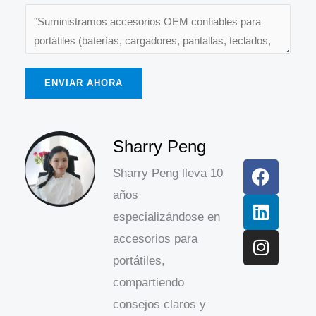
ENVIAR AHORA
F
L
I
Sharry Peng
a
i
n
Sharry Peng lleva 10
c
n
s
años
e
k
t
b
e
a
especializándose en
o
d
g
accesorios para
o
i
r
portátiles,
k
n
a
compartiendo
m
consejos claros y